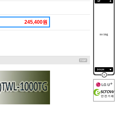
245,400원
no img