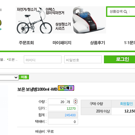
블..
오븐 ..
보온 보냉병1000ml -WB
수량 :
개
구매 수량
회원할인
단가 :
20개 이상
12,1
합계 :
택배비 :
배송비 :
무료