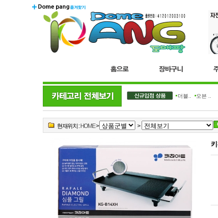
더블..
오븐 ..
현재위치 :
HOME
>
>
키