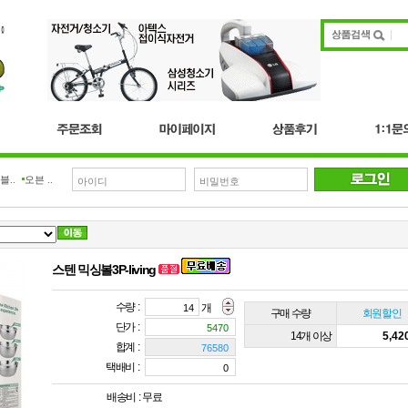
블..
오븐 ..
스텐 믹싱볼3P-living
수량 :
개
구매 수량
회원할인
단가 :
14개 이상
5,4
합계 :
택배비 :
배송비 :
무료