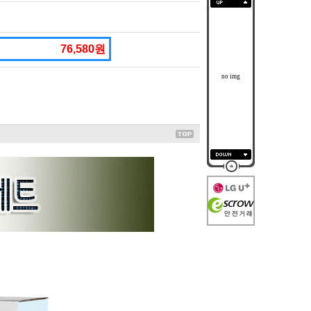
76,580원
no img