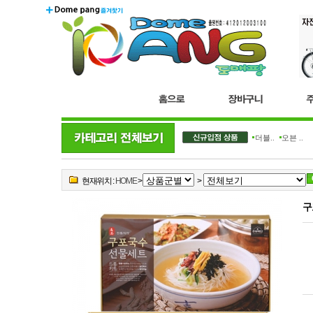
더블..
오븐 ..
현재위치 :
HOME
>
>
구