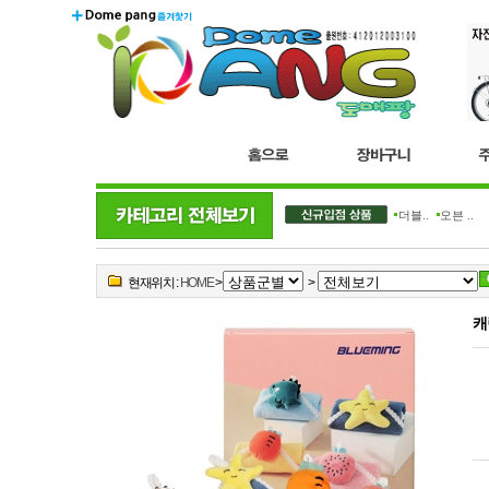
더블..
오븐 ..
현재위치 :
HOME
>
>
캐