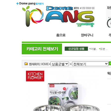
더블..
오븐 ..
현재위치 :
HOME
>
>
믹