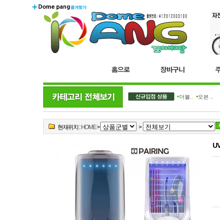
더블..
오븐 ..
현재위치 :
HOME
>
>
U