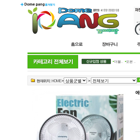
더블..
오븐 ..
현재위치 :
HOME
>
>
에