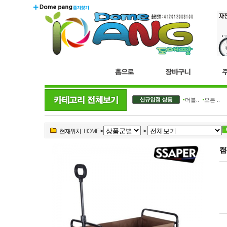
더블..
오븐 ..
현재위치 :
HOME
>
>
캠