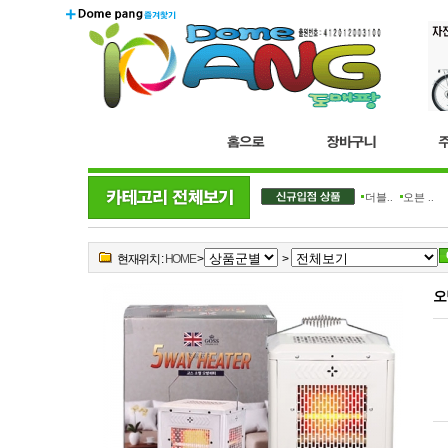
더블..
오븐 ..
현재위치 :
HOME
>
>
오