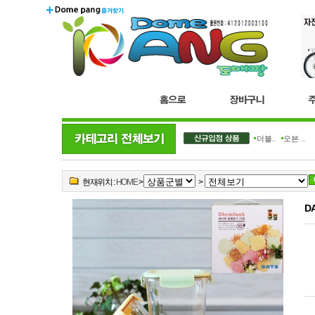
더블..
오븐 ..
현재위치 :
HOME
>
>
DA