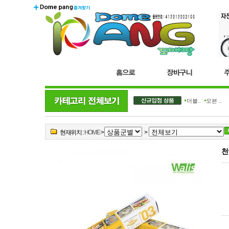
더블..
오븐 ..
현재위치 :
HOME
>
>
천