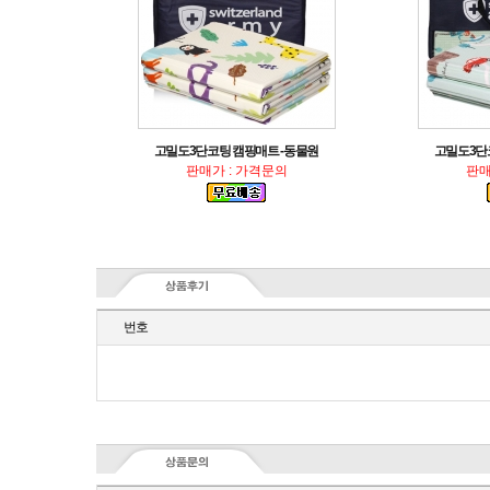
고밀도3단코팅 캠핑매트 -동물원
고밀도3단
판매가 : 가격문의
판매
번호