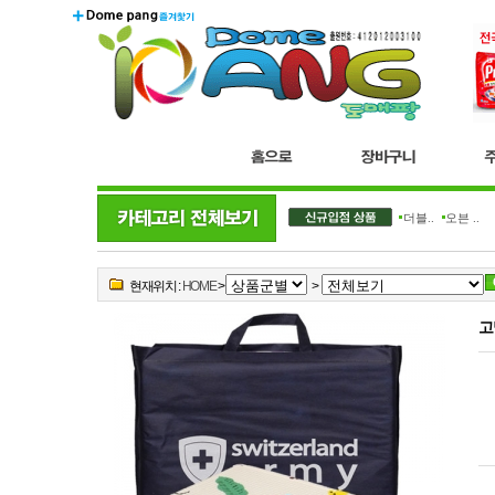
더블..
오븐 ..
현재위치 :
HOME
>
>
고