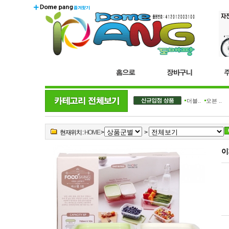
더블..
오븐 ..
현재위치 :
HOME
>
>
이