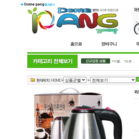
더블..
오븐 ..
현재위치 :
HOME
>
>
리