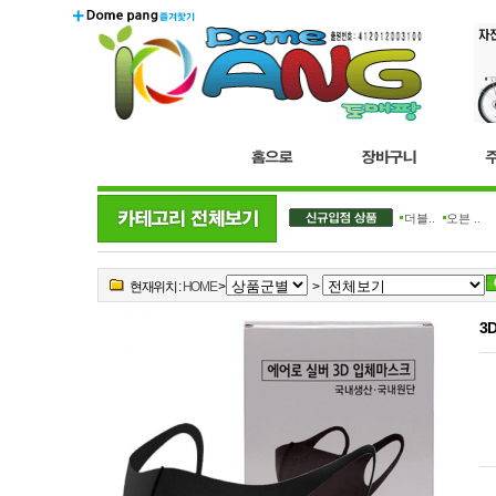
더블..
오븐 ..
현재위치 :
HOME
>
>
3