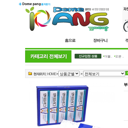
더블..
오븐 ..
현재위치 :
HOME
>
>
부