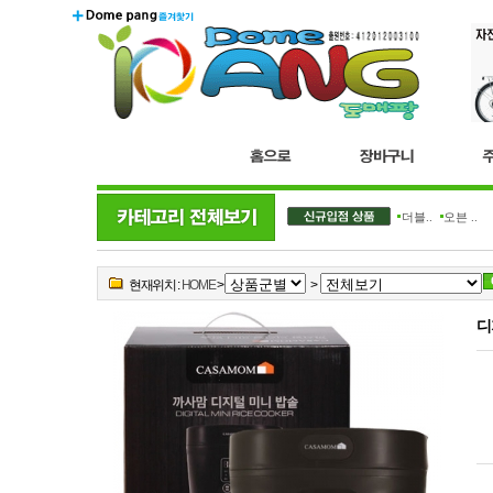
더블..
오븐 ..
현재위치 :
HOME
>
>
디