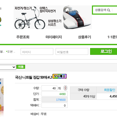
블..
오븐 ..
국산 니트릴 장갑 50매-KJ
수량 :
개
구매 수량
회원할인
단가 :
40개 이상
4,4
합계 :
택배비 :
배송비 :
무료