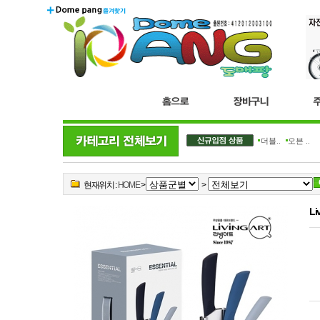
더블..
오븐 ..
현재위치 :
HOME
>
>
L