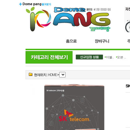
더블..
오븐 ..
현재위치 :
HOME
>
S