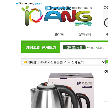
더블..
오븐 ..
현재위치 :
HOME
>
>
QU