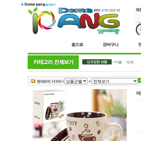
더블..
오븐 ..
현재위치 :
HOME
>
>
더