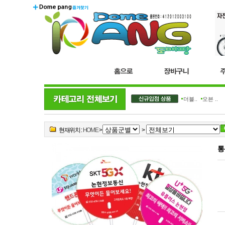
더블..
오븐 ..
현재위치 :
HOME
>
>
통