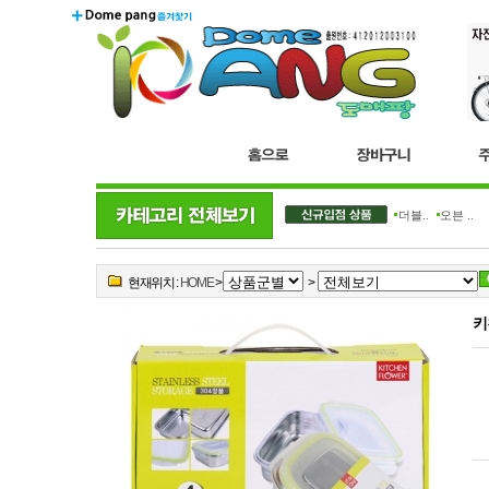
더블..
오븐 ..
현재위치 :
HOME
>
>
키