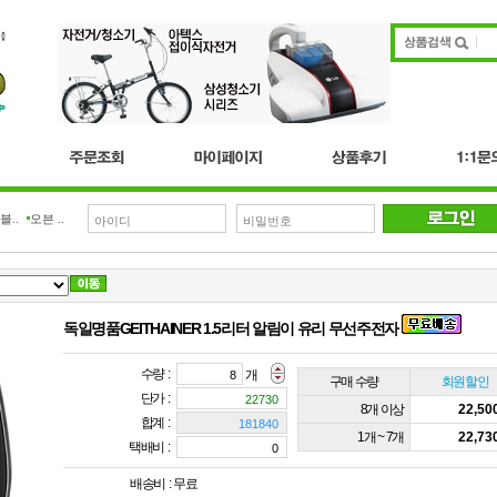
.
오븐 ..
독일명품GEITHAINER 1.5리터 알림이 유리 무선주전자
수량 :
개
구매 수량
회원할인
단가 :
8개 이상
22,5
합계 :
1개 ~ 7개
22,7
택배비 :
배송비 :
무료