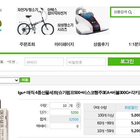
블..
오븐 ..
lgu+ 매직 4종선물세트(슈가펌프500+비스코행주3EA+버블300G+각
수량 :
개
구매 수량
회원할인
단가 :
100개 이상
5,0
합계 :
60개 ~ 99개
5,1
택배비 :
10개 ~ 59개
5,2