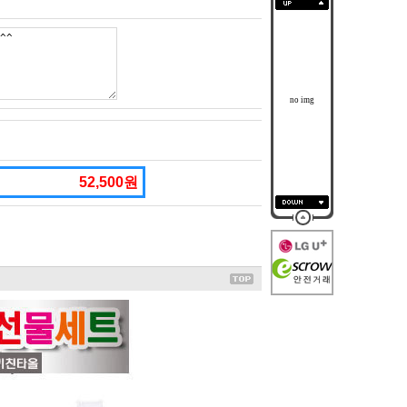
no img
52,500원