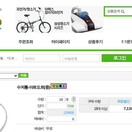
블..
오븐 ..
수저통-아트도트(중)
수량 :
개
구매 수량
회원할인
단가 :
18개 이상
7,1
합계 :
택배비 :
배송비 :
무료