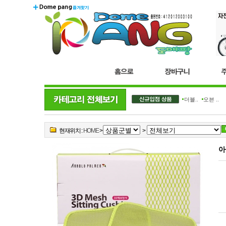
더블..
오븐 ..
현재위치 :
HOME
>
>
아