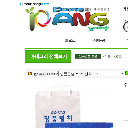
더블..
오븐 ..
현재위치 :
HOME
>
>
수