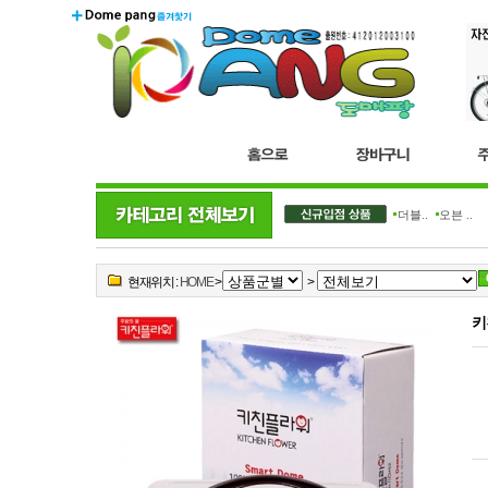
더블..
오븐 ..
현재위치 :
HOME
>
>
키