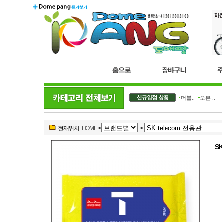
더블..
오븐 ..
현재위치 :
HOME
>
>
S