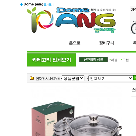
더블..
오븐 ..
현재위치 :
HOME
>
>
스