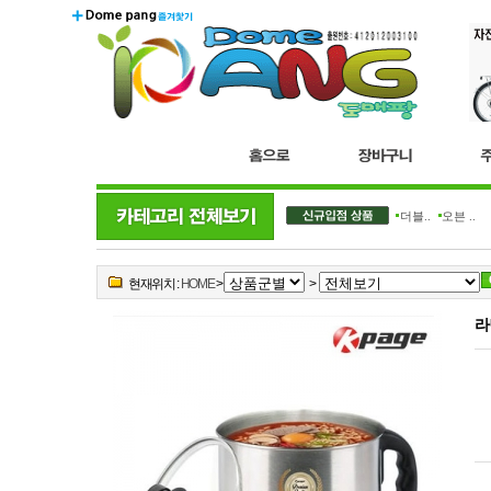
더블..
오븐 ..
현재위치 :
HOME
>
>
라면