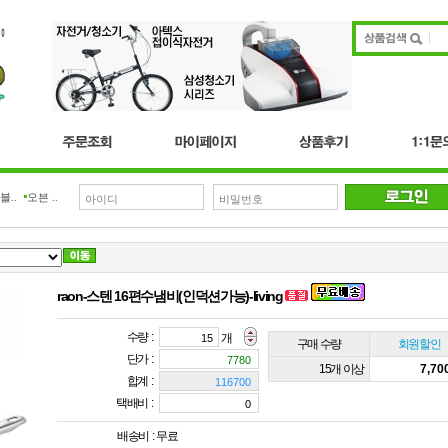
블..
오븐 ..
raon-스텐 16편수냄비(인덕션가능)-living
수량 :
개
구매 수량
회원할인
단가 :
15개 이상
7,7
합계 :
택배비 :
배송비 :
무료