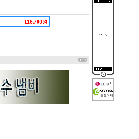
116,700원
no img