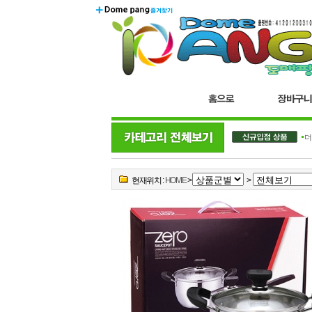
더블..
현재위치 :
HOME
>
>