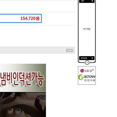
154,720원
no img